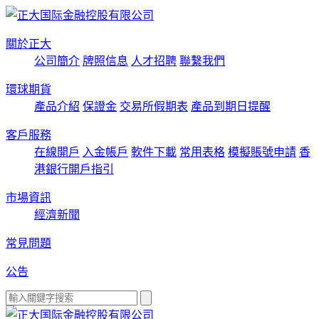
關於正大
公司簡介
牌照信息
人才招聘
聯繫我們
環球期貨
產品介紹
保證金
交易所假期表
產品到期日提醒
客戶服務
在線開戶
入金帳戶
軟件下載
常用表格
模擬賬號申請
香
港銀行開戶指引
市場資訊
經濟新聞
常見問題
公告