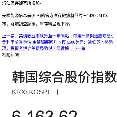
汽油庫存卻有所增加。
美國能源信息署(EIA)的官方庫存數據將於周三1430GMT公
布，路透調查顯示，庫存料呈現下降。
上一篇：美債收益率飆升至一年高點，中東局勢與通脹隱憂引
發利率前景重估
金價觸底回升收復4,500美元：逢低買入盤湧
現，投資者博弈美伊局勢與非農數據：下一篇
相關新聞