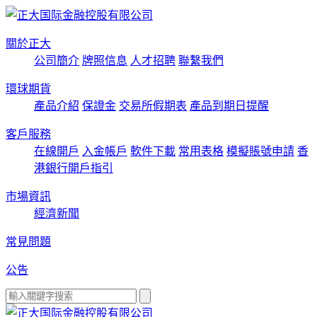
關於正大
公司簡介
牌照信息
人才招聘
聯繫我們
環球期貨
產品介紹
保證金
交易所假期表
產品到期日提醒
客戶服務
在線開戶
入金帳戶
軟件下載
常用表格
模擬賬號申請
香
港銀行開戶指引
市場資訊
經濟新聞
常見問題
公告