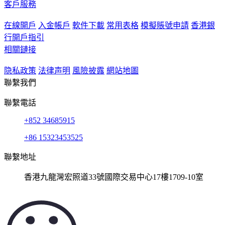
客戶服務
在線開戶
入金帳戶
軟件下載
常用表格
模擬賬號申請
香港銀
行開戶指引
相關鏈接
隐私政策
法律声明
風險披露
網站地圖
聯繫我們
聯繫電話
+852 34685915
+86 15323453525
聯繫地址
香港九龍灣宏照道33號國際交易中心17樓1709-10室