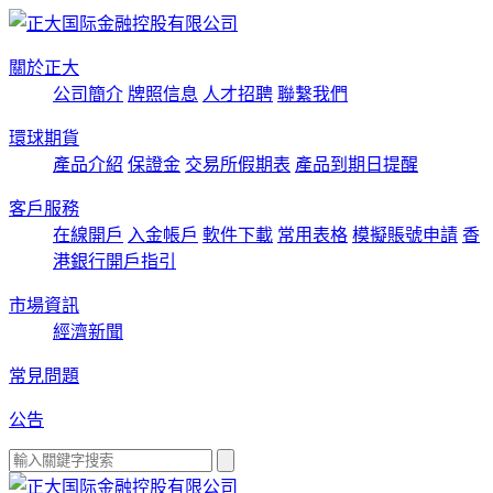
關於正大
公司簡介
牌照信息
人才招聘
聯繫我們
環球期貨
產品介紹
保證金
交易所假期表
產品到期日提醒
客戶服務
在線開戶
入金帳戶
軟件下載
常用表格
模擬賬號申請
香
港銀行開戶指引
市場資訊
經濟新聞
常見問題
公告