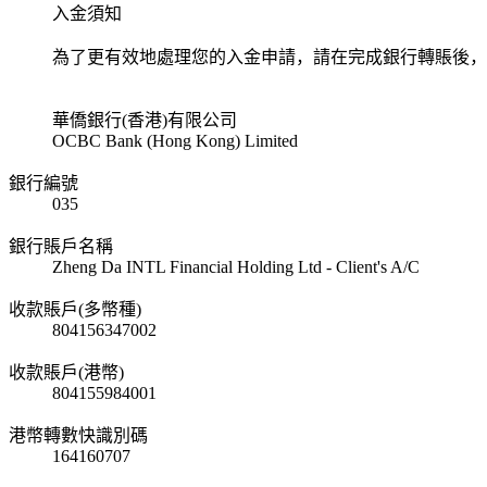
入金須知
為了更有效地處理您的入金申請，請在完成銀行轉賬後，
華僑銀行(香港)有限公司
OCBC Bank (Hong Kong) Limited
銀行編號
035
銀行賬戶名稱
Zheng Da INTL Financial Holding Ltd - Client's A/C
收款賬戶(多幣種)
804156347002
收款賬戶(港幣)
804155984001
港幣轉數快識別碼
164160707