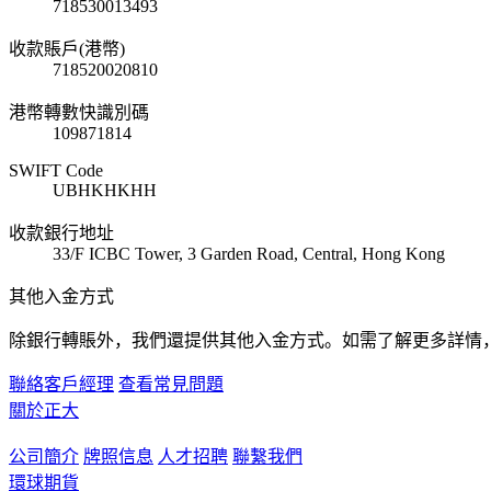
718530013493
收款賬戶(港幣)
718520020810
港幣轉數快識別碼
109871814
SWIFT Code
UBHKHKHH
收款銀行地址
33/F ICBC Tower, 3 Garden Road, Central, Hong Kong
其他入金方式
除銀行轉賬外，我們還提供其他入金方式。如需了解更多詳情
聯絡客戶經理
查看常見問題
關於正大
公司簡介
牌照信息
人才招聘
聯繫我們
環球期貨