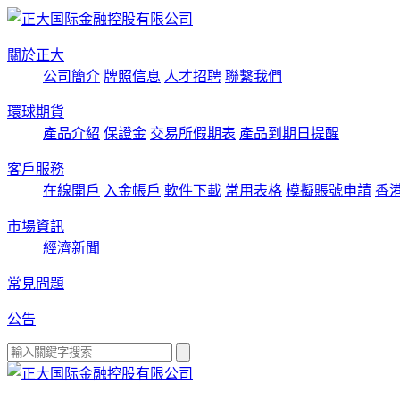
關於正大
公司簡介
牌照信息
人才招聘
聯繫我們
環球期貨
產品介紹
保證金
交易所假期表
產品到期日提醒
客戶服務
在線開戶
入金帳戶
軟件下載
常用表格
模擬賬號申請
香
市場資訊
經濟新聞
常見問題
公告