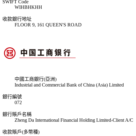
SWIFT Code
WIHBHKHH
收款銀行地址
FLOOR 9, 161 QUEEN'S ROAD
中國工商銀行(亞洲)
Industrial and Commercial Bank of China (Asia) Limited
銀行編號
072
銀行賬戶名稱
Zheng Da International Financial Holding Limited-Client A/C
收款賬戶(多幣種)