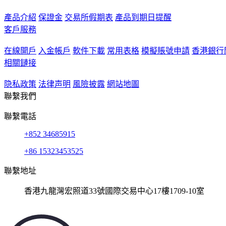
產品介紹
保證金
交易所假期表
產品到期日提醒
客戶服務
在線開戶
入金帳戶
軟件下載
常用表格
模擬賬號申請
香港銀行
相關鏈接
隐私政策
法律声明
風險披露
網站地圖
聯繫我們
聯繫電話
+852 34685915
+86 15323453525
聯繫地址
香港九龍灣宏照道33號國際交易中心17樓1709-10室