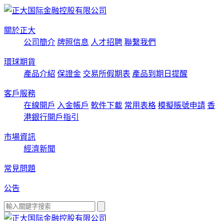
關於正大
公司簡介
牌照信息
人才招聘
聯繫我們
環球期貨
產品介紹
保證金
交易所假期表
產品到期日提醒
客戶服務
在線開戶
入金帳戶
軟件下載
常用表格
模擬賬號申請
香
港銀行開戶指引
市場資訊
經濟新聞
常見問題
公告