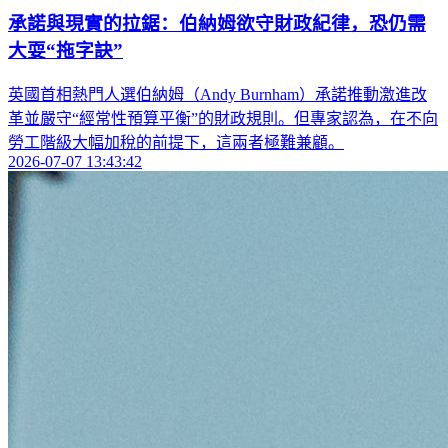
承諾與現實的拉鋸：伯納姆欲守財政紀律，恐仍需
大耍“拖字訣”
英國首相熱門人選伯納姆（Andy Burnham）承諾推動激進改
革並嚴守“經常性預算平衡”的財政規則。但專家認為，在不向
勞工階級大幅加稅的前提下，這兩者極難兼顧。
2026-07-07 13:43:42