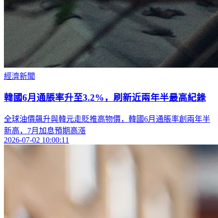
經濟新聞
韓國6月通脹率升至3.2%，刷新近兩年半最高紀錄
全球油價飆升與韓元走貶推高物價，韓國6月通脹率創兩年半
新高，7月加息預期高漲
2026-07-02 10:00:11