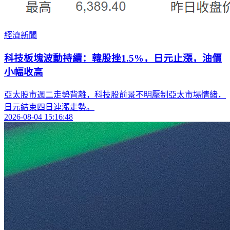
經濟新聞
科技板塊波動持續：韓股挫1.5%，日元止漲，油價
小幅收高
亞太股市週二走勢背離，科技股前景不明壓制亞太市場情緒，
日元結束四日連漲走勢。
2026-08-04 15:16:48