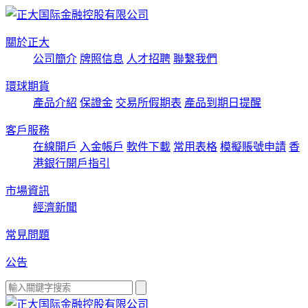
關於正大
公司簡介
牌照信息
人才招聘
聯繫我們
環球期貨
產品介紹
保證金
交易所假期表
產品到期日提醒
客戶服務
在線開戶
入金帳戶
軟件下載
常用表格
模擬賬號申請
香
港銀行開戶指引
市場資訊
經濟新聞
常見問題
公告