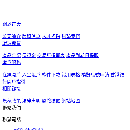
關於正大
公司簡介
牌照信息
人才招聘
聯繫我們
環球期貨
產品介紹
保證金
交易所假期表
產品到期日提醒
客戶服務
在線開戶
入金帳戶
軟件下載
常用表格
模擬賬號申請
香港銀
行開戶指引
相關鏈接
隐私政策
法律声明
風險披露
網站地圖
聯繫我們
聯繫電話
+852 34685915