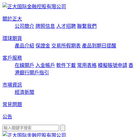
關於正大
公司簡介
牌照信息
人才招聘
聯繫我們
環球期貨
產品介紹
保證金
交易所假期表
產品到期日提醒
客戶服務
在線開戶
入金帳戶
軟件下載
常用表格
模擬賬號申請
香
港銀行開戶指引
市場資訊
經濟新聞
常見問題
公告