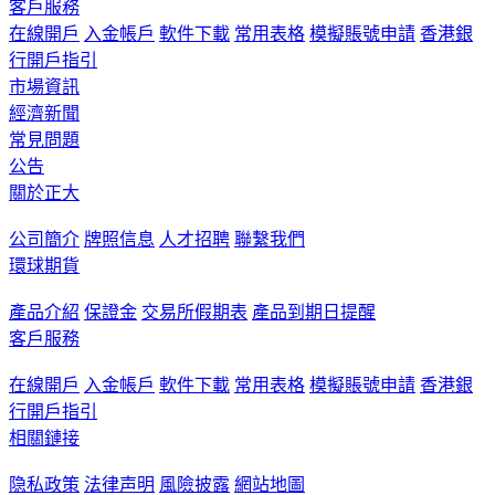
客戶服務
在線開戶
入金帳戶
軟件下載
常用表格
模擬賬號申請
香港銀
行開戶指引
市場資訊
經濟新聞
常見問題
公告
關於正大
公司簡介
牌照信息
人才招聘
聯繫我們
環球期貨
產品介紹
保證金
交易所假期表
產品到期日提醒
客戶服務
在線開戶
入金帳戶
軟件下載
常用表格
模擬賬號申請
香港銀
行開戶指引
相關鏈接
隐私政策
法律声明
風險披露
網站地圖