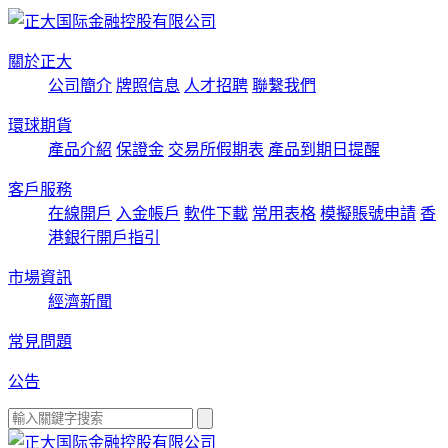
關於正大
公司簡介
牌照信息
人才招聘
聯繫我們
環球期貨
產品介紹
保證金
交易所假期表
產品到期日提醒
客戶服務
在線開戶
入金帳戶
軟件下載
常用表格
模擬賬號申請
香
港銀行開戶指引
市場資訊
經濟新聞
常見問題
公告