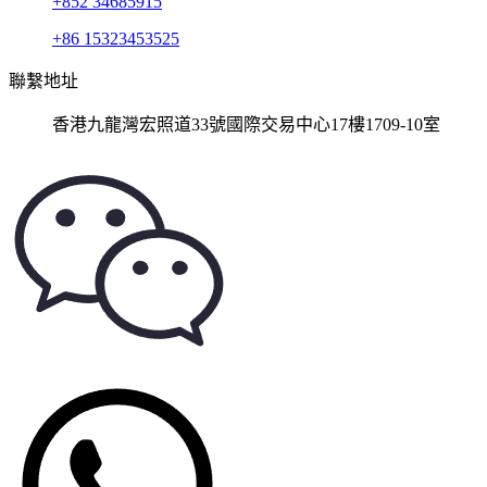
+852 34685915
+86 15323453525
聯繫地址
香港九龍灣宏照道33號國際交易中心17樓1709-10室