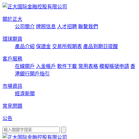
關於正大
公司簡介
牌照信息
人才招聘
聯繫我們
環球期貨
產品介紹
保證金
交易所假期表
產品到期日提醒
客戶服務
在線開戶
入金帳戶
軟件下載
常用表格
模擬賬號申請
香
港銀行開戶指引
市場資訊
經濟新聞
常見問題
公告