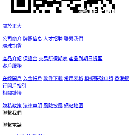
關於正大
公司簡介
牌照信息
人才招聘
聯繫我們
環球期貨
產品介紹
保證金
交易所假期表
產品到期日提醒
客戶服務
在線開戶
入金帳戶
軟件下載
常用表格
模擬賬號申請
香港銀
行開戶指引
相關鏈接
隐私政策
法律声明
風險披露
網站地圖
聯繫我們
聯繫電話