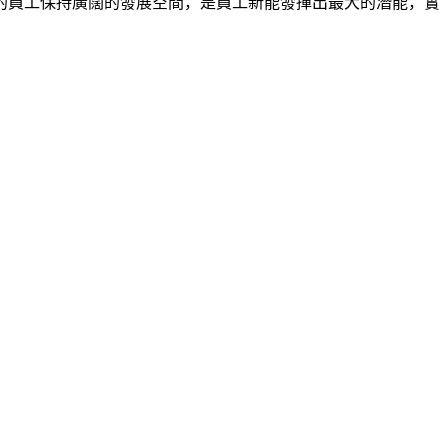
的員工保持廣闊的發展空間，是員工新能發揮出最大的潛能，實