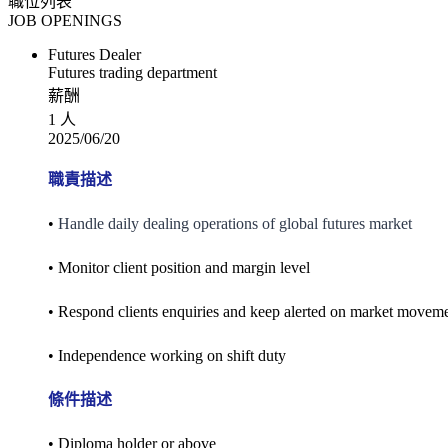
職位列表
JOB OPENINGS
Futures Dealer
Futures trading department
薪酬
1 人
2025/06/20
職責描述
•
Handle daily dealing operations of global futures market
• Monitor client position and margin level
• Respond clients enquiries and keep alerted on market movem
• Independence working on shift duty
條件描述
• Diploma holder or above