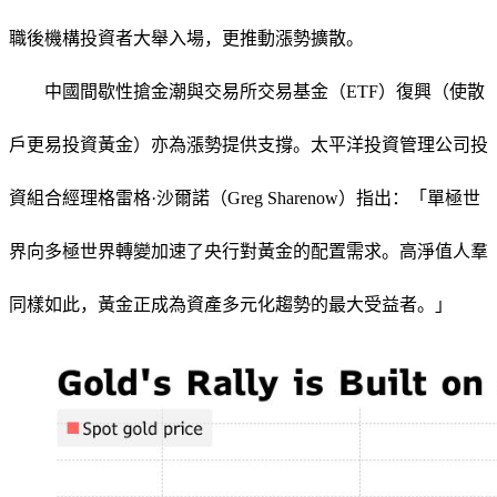
職後機構投資者大舉入場，更推動漲勢擴散。
中國間歇性搶金潮與交易所交易基金（ETF）復興（使散
戶更易投資黃金）亦為漲勢提供支撐。太平洋投資管理公司投
資組合經理格雷格·沙爾諾（Greg Sharenow）指出：「單極世
界向多極世界轉變加速了央行對黃金的配置需求。高淨值人羣
同樣如此，黃金正成為資產多元化趨勢的最大受益者。」