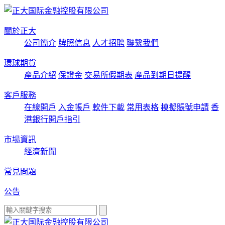
關於正大
公司簡介
牌照信息
人才招聘
聯繫我們
環球期貨
產品介紹
保證金
交易所假期表
產品到期日提醒
客戶服務
在線開戶
入金帳戶
軟件下載
常用表格
模擬賬號申請
香
港銀行開戶指引
市場資訊
經濟新聞
常見問題
公告