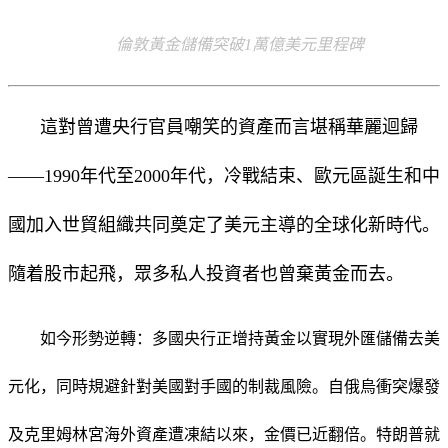
倫敦黃金儲備突破1萬億美元里程碑
這對曾遭央行官員嘲笑的資產而言堪稱華麗迴歸
——1990年代至2000年代，冷戰結束、歐元區誕生和中
國加入世貿組織共同奠定了美元主導的全球化新時代。
隨着股市起飛，眾多私人投資者也曾棄黃金而去。
如今形勢逆轉：多國央行正增持黃金以實現外匯儲備去美
元化，同時規避針對美國對手國的制裁風險。自俄烏衝突爆發
及克里姆林宮海外資產遭凍結以來，金價已近翻倍。特朗普就