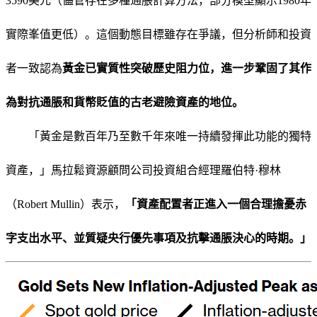
3590美元（儘管存在多種通脹計算方法，部分模型顯示1980年
實際峯值更低）。這個動態目標雖存在爭議，但分析師和投資
者一致認為
黃金已實質性突破歷史阻力位，進一步鞏固了其作
為對抗通脹和貨幣貶值的古老避險資產的地位。
「黃金是數百年乃至數千年來唯一持續發揮此功能的獨特
資產，」馬拉鬆資源顧問公司投資組合經理羅伯特·穆林
（Robert Mullin）表示，
「資產配置者正進入一個合理擔憂赤
字支出水平、並質疑央行優先事項及抗擊通脹決心的時期。」