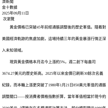
濟新聞
金十數據
2025年09月11日
次瀏覽
黃金價格已突破45年前經通脹調整後的歷史峯值。隨着對
美國經濟軌跡的焦慮加劇，這場持續三年的黃金暴漲行情正深
入未知領域。
現貨黃金
價格本月迄今上漲約5%，週二創下每盎司
3674.27美元的歷史新高。2025年以來金價已刷新30餘次名義
紀錄，而本輪上漲更突破了1980年1月21日850美元峯值的通脹
調整關口——按消費者價格指數折算，當年峯值相當於現今約