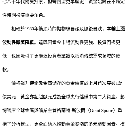
七八十年代備受推崇，但需回望更早歷史：黃金始終在不確定
性時期扮演重要角色。」
相較於1980年衝頂時的拋物線暴漲及隨後暴跌，
本輪上漲
波動性顯著降低
。這既因當今市場流動性更強、投資門檻更
低，也因吸引了更廣泛投資者羣體以抵消傳統需求領域的疲
軟。
價格飆升使倫敦金庫儲存的黃金價值於上月首次突破1萬
億美元，黃金亦超越歐元成為全球央行儲備中第二大資產。彭
博智庫全球金屬與礦業主管格蘭特·斯波爾（Grant Sporre）重
構了分析模型，更全面納入推動黃金暴漲的多元驅動因素。模