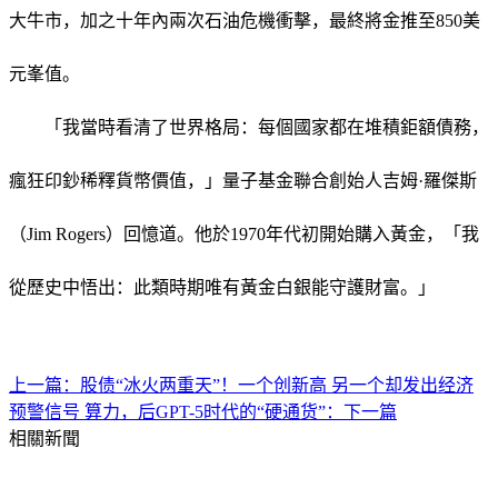
大牛市，加之十年內兩次石油危機衝擊，最終將金推至850美
元峯值。
「我當時看清了世界格局：每個國家都在堆積鉅額債務，
瘋狂印鈔稀釋貨幣價值，」量子基金聯合創始人吉姆·羅傑斯
（Jim Rogers）回憶道。他於1970年代初開始購入黃金，「我
從歷史中悟出：此類時期唯有黃金白銀能守護財富。」
上一篇：股债“冰火两重天”！一个创新高 另一个却发出经济
预警信号
算力，后GPT-5时代的“硬通货”：下一篇
相關新聞