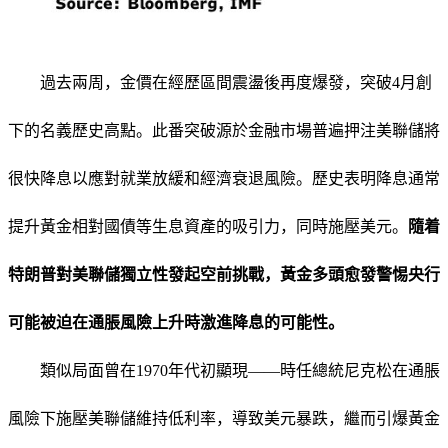
過去兩周，金價在經歷區間震盪後再度爆發，突破4月創
下的名義歷史高點。此番突破源於金融市場普遍押注美聯儲將
很快降息以應對就業放緩和經濟衰退風險。歷史表明降息通常
提升黃金相對國債等生息資產的吸引力，同時施壓美元。
隨着
特朗普對美聯儲獨立性發起空前挑戰，黃金多頭愈發警惕央行
可能被迫在通脹風險上升時激進降息的可能性。
類似局面曾在1970年代初顯現——時任總統尼克松在通脹
風險下施壓美聯儲維持低利率，導致美元暴跌，繼而引爆黃金