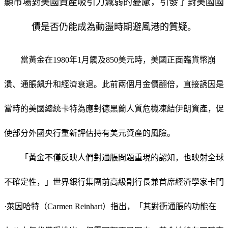
顯市場對美國資產吸引力減弱的憂慮，引發了對美國國
債是否仍能成為動盪時期避風港的質疑。
當黃金在1980年1月觸及850美元時，美國正面臨貨幣崩
潰、通脹飆升和經濟衰退。此前兩個月金價翻倍，直接誘因是
當時的美國總統卡特為應對德黑蘭人質危機凍結伊朗資產，促
使部分外國央行重新評估持有美元資產的風險。
「黃金不僅反映人們對通脹問題重現的認知，也映射全球
不確定性，」世界銀行集團前高級副行長兼首席經濟學家卡門
·萊因哈特（Carmen Reinhart）指出，「其對衝通脹的功能在