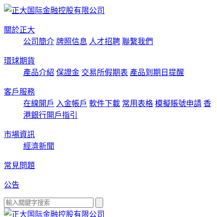
關於正大
公司簡介
牌照信息
人才招聘
聯繫我們
環球期貨
產品介紹
保證金
交易所假期表
產品到期日提醒
客戶服務
在線開戶
入金帳戶
軟件下載
常用表格
模擬賬號申請
香
港銀行開戶指引
市場資訊
經濟新聞
常見問題
公告