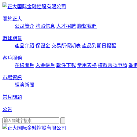
關於正大
公司簡介
牌照信息
人才招聘
聯繫我們
環球期貨
產品介紹
保證金
交易所假期表
產品到期日提醒
客戶服務
在線開戶
入金帳戶
軟件下載
常用表格
模擬賬號申請
香
市場資訊
經濟新聞
常見問題
公告