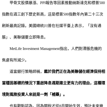
甲骨文股價暴漲、PPI報告等因素推動納斯達克和標普500
指數在週三創下歷史新高，這是標普500指數年內第二十三次
刷新最高記錄。美國總統川普在社媒平臺上表示，「沒有通
脹」、美聯儲要立即降息。
MetLife Investment Management指出，人們對滯脹危機的
焦慮有所減少。
道富銀行策略師稱，
鑑於我們正在為美聯儲在經濟保持相
當穩固基礎的情況下重啟降息週期建立更有力的理由，這種環
境對風險投資人來説是一劑「補藥」。
也有觀點認為，因為關稅才從8月開始生效，預計未來幾