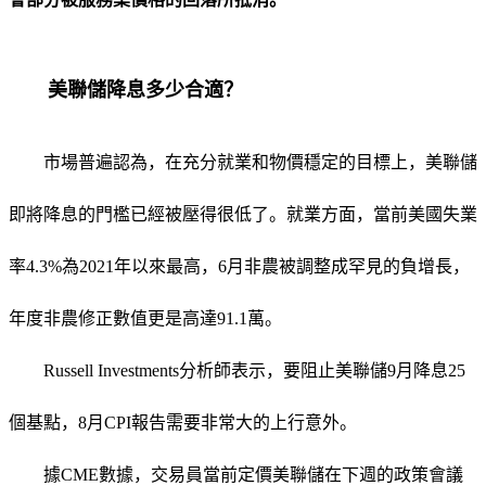
美聯儲降息多少合適？
市場普遍認為，在充分就業和物價穩定的目標上，美聯儲
即將降息的門檻已經被壓得很低了。就業方面，當前美國失業
率4.3%為2021年以來最高，6月非農被調整成罕見的負增長，
年度非農修正數值更是高達91.1萬。
Russell Investments分析師表示，要阻止美聯儲9月降息25
個基點，8月CPI報告需要非常大的上行意外。
據CME數據，交易員當前定價美聯儲在下週的政策會議