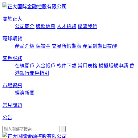
關於正大
公司簡介
牌照信息
人才招聘
聯繫我們
環球期貨
產品介紹
保證金
交易所假期表
產品到期日提醒
客戶服務
在線開戶
入金帳戶
軟件下載
常用表格
模擬賬號申請
香
港銀行開戶指引
市場資訊
經濟新聞
常見問題
公告