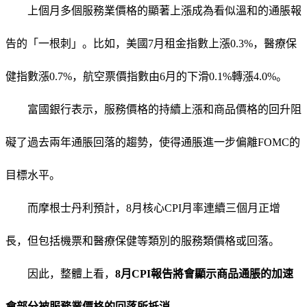
上個月多個服務業價格的顯著上漲成為看似溫和的通脹報
告的「一根刺」。比如，美國7月租金指數上漲0.3%，醫療保
健指數漲0.7%，航空票價指數由6月的下滑0.1%轉漲4.0%。
富國銀行表示，服務價格的持續上漲和商品價格的回升阻
礙了過去兩年通脹回落的趨勢，使得通脹進一步偏離FOMC的
目標水平。
而摩根士丹利預計，8月核心CPI月率連續三個月正增
長，但包括機票和醫療保健等類別的服務類價格或回落。
因此，整體上看，
8月CPI報告將會顯示商品通脹的加速
會部分被服務業價格的回落所抵消。