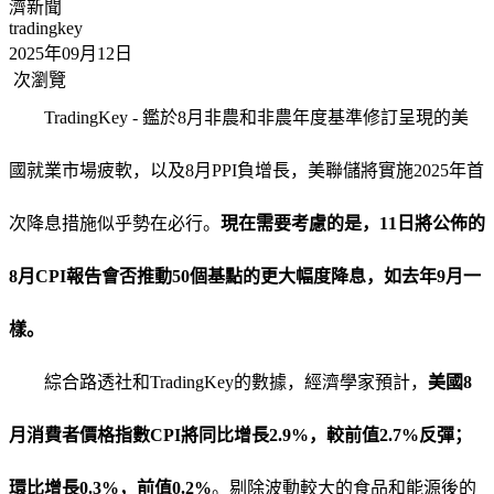
濟新聞
tradingkey
2025年09月12日
次瀏覽
TradingKey - 鑑於8月非農和非農年度基準修訂呈現的美
國就業市場疲軟，以及8月PPI負增長，美聯儲將實施2025年首
次降息措施似乎勢在必行。
現在需要考慮的是，11日將公佈的
8月CPI報告會否推動50個基點的更大幅度降息，如去年9月一
樣。
綜合路透社和TradingKey的數據，經濟學家預計，
美國8
月消費者價格指數CPI將同比增長2.9%，較前值2.7%反彈；
環比增長0.3%，前值0.2%
。剔除波動較大的食品和能源後的