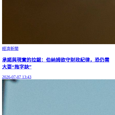
經濟新聞
承諾與現實的拉鋸：伯納姆欲守財政紀律，恐仍需
大耍“拖字訣”
2026-07-07 13:43