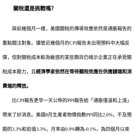
關稅還是挑戰嗎？
與前幾個月一樣，美國關稅的傳導效應依然是通脹報告的
重點關注對象。儘管近幾個月的CPI報告未出現預料中大幅反
彈，但對關稅成本較為敏感的某些類目仍暗示企業正在承受關
稅成本壓力，且
經濟學家依然在等待關稅效應在供應鏈端和消
費端的釋放。
比CPI報告更早一天公佈的PPI報告給「通脹僅溫和上漲」
帶來了好消息。美國8月生產者物價指數PPI同比2.6%，不及預
期的3.3%和前值3.3%，月率由0.9%轉為-0.1%，為四個月以來