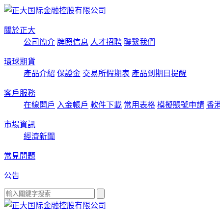
關於正大
公司簡介
牌照信息
人才招聘
聯繫我們
環球期貨
產品介紹
保證金
交易所假期表
產品到期日提醒
客戶服務
在線開戶
入金帳戶
軟件下載
常用表格
模擬賬號申請
香
市場資訊
經濟新聞
常見問題
公告