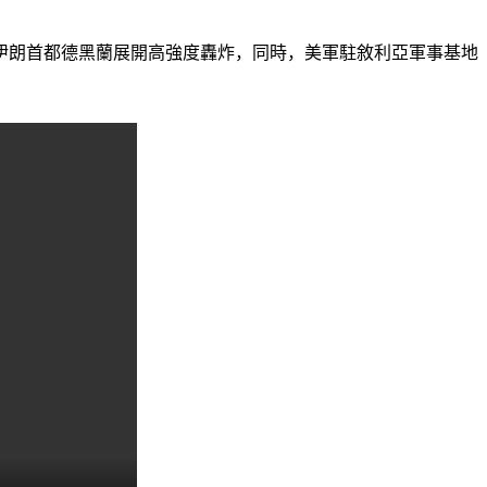
隊對伊朗首都德黑蘭展開高強度轟炸，同時，美軍駐敘利亞軍事基地