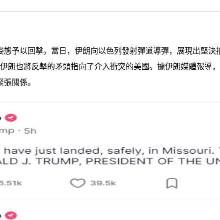
姿態予以回擊。當日，伊朗向以色列發射彈道導彈，展現出堅決
，伊朗也將反擊的矛頭指向了介入衝突的美國。據伊朗媒體報導，
緊張關係。