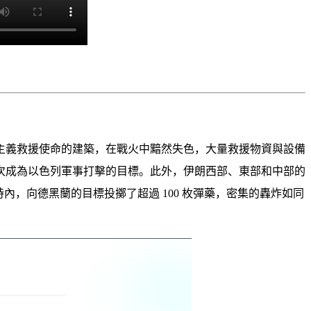
主義救援使命的建築，在戰火中黯然失色，大量救援物資與設備
次成為以色列軍事打擊的目標。此外，伊朗西部、東部和中部的
內，向德黑蘭的目標投擲了超過 100 枚彈藥，密集的轟炸如同