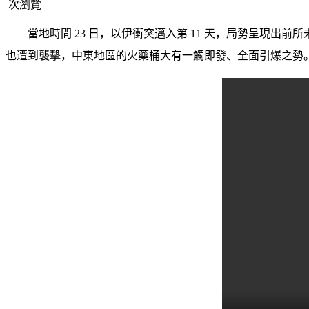
次瀏覽
當地時間
23 日，以伊衝突邁入第 11 天，局勢呈現
也遭到襲擊，中東地區的火藥桶大有一觸即發、全面引爆之勢