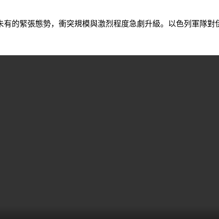
出前所未有的緊張態勢，衝突規模與激烈程度急劇升級。以色列軍
。