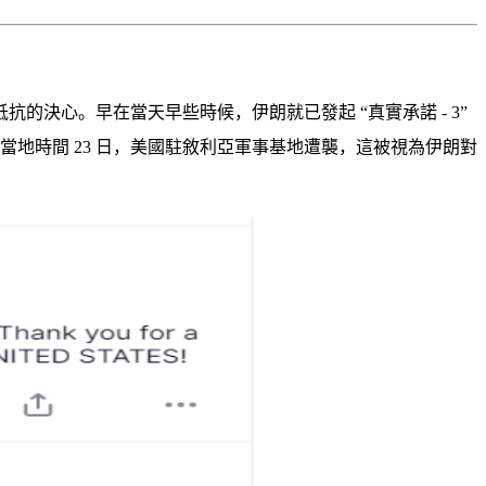
抵抗的決心。早在當天早些時候，伊朗就已發起
“真實承諾 - 3”
當地時間 23 日，美國駐敘利亞軍事基地遭襲，這被視為伊朗對