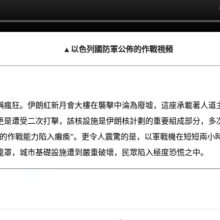
▲以色列國防軍公佈的作戰視頻
稱瘋狂。伊朗紅新月會大樓在襲擊中淪為廢墟，這座承載著人道
更是遭受二次打擊，該核設施是伊朗核計劃的重要組成部分，多
軍的作戰能力陷入癱瘓”。更令人震驚的是，以軍戰機在短短兩小時
籠罩，城市基礎設施遭到嚴重破壞，民眾陷入極度恐慌之中。