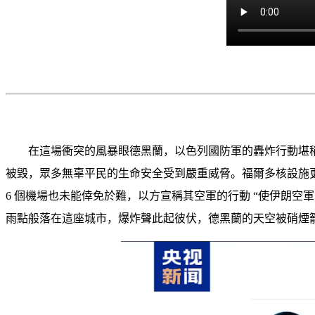
在這場衝突的風暴眼德黑蘭，以色列國防軍的轟炸行動堪
被毀，眾多無辜平民的生命安全受到嚴重威脅。福爾多核設施
6 個機場也未能倖免於難，以方宣稱其空軍的行動 “使伊朗空
雨點般落在這座城市，爆炸聲此起彼伏，德黑蘭的天空被硝煙