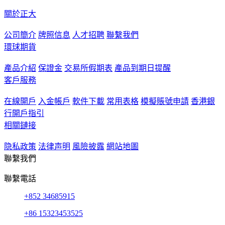
關於正大
公司簡介
牌照信息
人才招聘
聯繫我們
環球期貨
產品介紹
保證金
交易所假期表
產品到期日提醒
客戶服務
在線開戶
入金帳戶
軟件下載
常用表格
模擬賬號申請
香港銀
行開戶指引
相關鏈接
隐私政策
法律声明
風險披露
網站地圖
聯繫我們
聯繫電話
+852 34685915
+86 15323453525