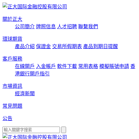
關於正大
公司簡介
牌照信息
人才招聘
聯繫我們
環球期貨
產品介紹
保證金
交易所假期表
產品到期日提醒
客戶服務
在線開戶
入金帳戶
軟件下載
常用表格
模擬賬號申請
香
港銀行開戶指引
市場資訊
經濟新聞
常見問題
公告