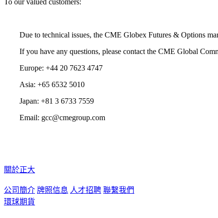
To our valued customers:
Due to technical issues, the CME Globex Futures & Options mar
If you have any questions, please contact the CME Global Com
Europe: +44 20 7623 4747
Asia: +65 6532 5010
Japan: +81 3 6733 7559
Email: gcc@cmegroup.com
關於正大
公司簡介
牌照信息
人才招聘
聯繫我們
環球期貨