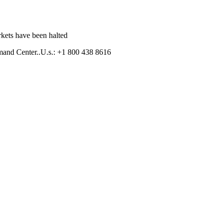
kets have been halted
mand Center..U.s.: +1 800 438 8616