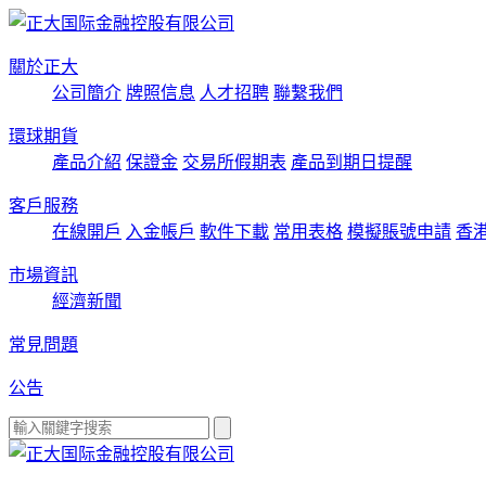
關於正大
公司簡介
牌照信息
人才招聘
聯繫我們
環球期貨
產品介紹
保證金
交易所假期表
產品到期日提醒
客戶服務
在線開戶
入金帳戶
軟件下載
常用表格
模擬賬號申請
香
市場資訊
經濟新聞
常見問題
公告