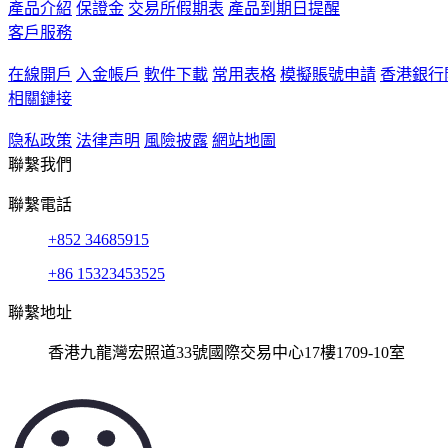
產品介紹
保證金
交易所假期表
產品到期日提醒
客戶服務
在線開戶
入金帳戶
軟件下載
常用表格
模擬賬號申請
香港銀行
相關鏈接
隐私政策
法律声明
風險披露
網站地圖
聯繫我們
聯繫電話
+852 34685915
+86 15323453525
聯繫地址
香港九龍灣宏照道33號國際交易中心17樓1709-10室