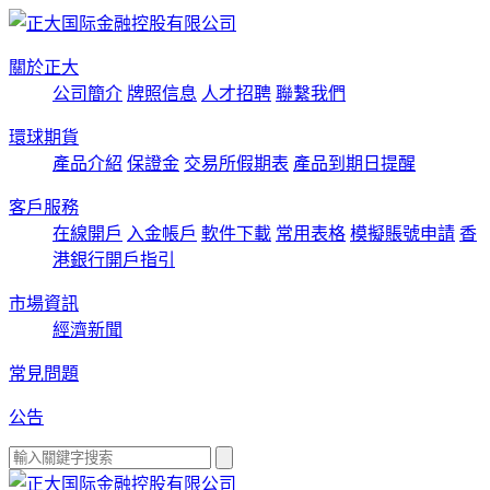
關於正大
公司簡介
牌照信息
人才招聘
聯繫我們
環球期貨
產品介紹
保證金
交易所假期表
產品到期日提醒
客戶服務
在線開戶
入金帳戶
軟件下載
常用表格
模擬賬號申請
香
港銀行開戶指引
市場資訊
經濟新聞
常見問題
公告