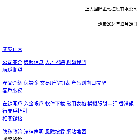
正大國際金融控股有限公司
謹啟2024年12月20日
關於正大
公司簡介
牌照信息
人才招聘
聯繫我們
環球期貨
產品介紹
保證金
交易所假期表
產品到期日提醒
客戶服務
在線開戶
入金帳戶
軟件下載
常用表格
模擬賬號申請
香港銀
行開戶指引
相關鏈接
隐私政策
法律声明
風險披露
網站地圖
聯繫我們